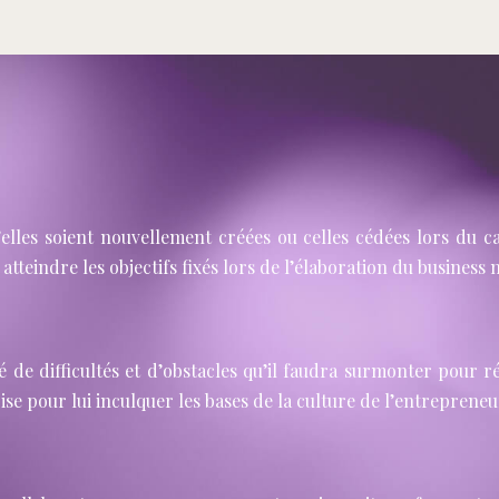
elles soient nouvellement créées ou celles cédées lors du ca
 atteindre les objectifs fixés lors de l’élaboration du business
é de difficultés et d’obstacles qu’il faudra surmonter pour r
e pour lui inculquer les bases de la culture de l’entrepreneu