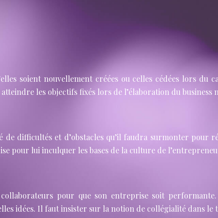
elles soient nouvellement créées ou celles cédées lors du ca
 atteindre les objectifs fixés lors de l’élaboration du business
é de difficultés et d’obstacles qu’il faudra surmonter pour r
e pour lui inculquer les bases de la culture de l’entrepreneu
e collaborateurs pour que son entreprise soit performant
 idées. Il faut insister sur la notion de collégialité dans le tr