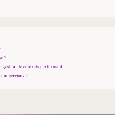
?
se ?
de gestion de contrats performant
s commerciaux ?