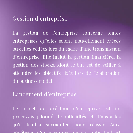
Gestion d’entreprise
La gestion de l’entreprise concerne toutes
entreprises qu’elles soient nouvellement créées
ou celles cédées lors du cadre d’une transmission
d’entreprise. Elle inclut la gestion financière, la
gestion des stocks…dont le but est de veiller à
atteindre les objectifs fixés lors de l’élaboration
du business model.
Lancement d’entreprise
Le projet de création d’entreprise est un
processus jalonné de difficultés et d’obstacles
qu’il faudra surmonter pour réussir. Ainsi
bénéficier d’un accompagnement individuel est