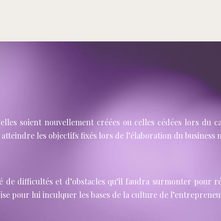
elles soient nouvellement créées ou celles cédées lors du ca
 atteindre les objectifs fixés lors de l’élaboration du business
é de difficultés et d’obstacles qu’il faudra surmonter pour r
e pour lui inculquer les bases de la culture de l’entrepreneu