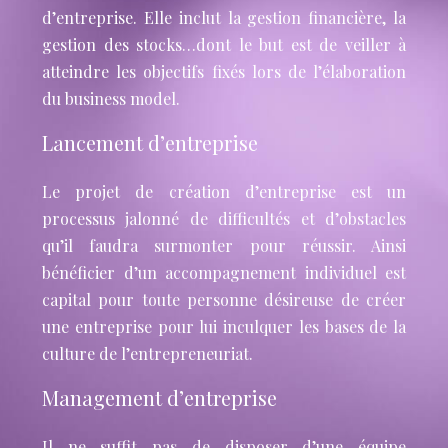
d’entreprise. Elle inclut la gestion financière, la
gestion des stocks…dont le but est de veiller à
atteindre les objectifs fixés lors de l’élaboration
du business model.
Lancement d’entreprise
Le projet de création d’entreprise est un
processus jalonné de difficultés et d’obstacles
qu’il faudra surmonter pour réussir. Ainsi
bénéficier d’un accompagnement individuel est
capital pour toute personne désireuse de créer
une entreprise pour lui inculquer les bases de la
culture de l’entrepreneuriat.
Management d’entreprise
Il ne suffit pas de disposer d’une équipe