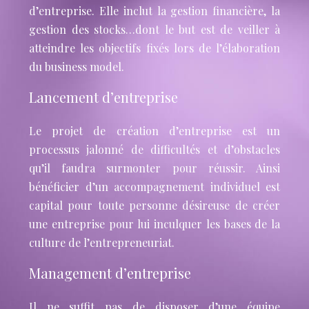
d’entreprise. Elle inclut la gestion financière, la
gestion des stocks…dont le but est de veiller à
atteindre les objectifs fixés lors de l’élaboration
du business model.
Lancement d’entreprise
Le projet de création d’entreprise est un
processus jalonné de difficultés et d’obstacles
qu’il faudra surmonter pour réussir. Ainsi
bénéficier d’un accompagnement individuel est
capital pour toute personne désireuse de créer
une entreprise pour lui inculquer les bases de la
culture de l’entrepreneuriat.
Management d’entreprise
Il ne suffit pas de disposer d’une équipe