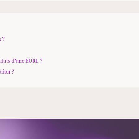
s ?
tatuts d’une EURL ?
ation ?